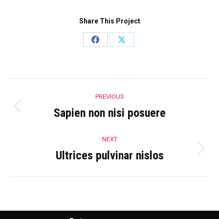
Share This Project
Share
Share
on
on
Facebook
X
Project
PREVIOUS
navigation
Sapien non nisi posuere
Previous
project:
NEXT
Ultrices pulvinar nislos
Next
project: